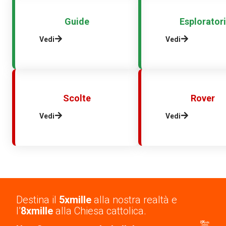
Guide
Esploratori
Vedi
Vedi
Scolte
Rover
Vedi
Vedi
Destina il
5xmille
alla nostra realtà e
l’
8xmille
alla Chiesa cattolica.