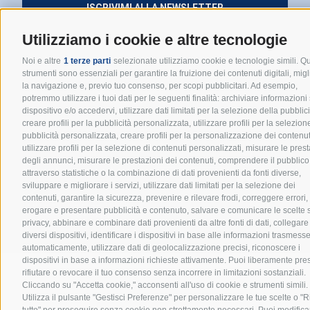
ISCRIVIMI ALLA NEWSLETTER
Utilizziamo i cookie e altre tecnologie
Noi e altre
1 terze parti
selezionate utilizziamo cookie e tecnologie simili. Qu
strumenti sono essenziali per garantire la fruizione dei contenuti digitali, mig
la navigazione e, previo tuo consenso, per scopi pubblicitari. Ad esempio,
potremmo utilizzare i tuoi dati per le seguenti finalità: archiviare informazioni
dispositivo e/o accedervi, utilizzare dati limitati per la selezione della pubblici
creare profili per la pubblicità personalizzata, utilizzare profili per la selezion
Privacy Policy
|
pubblicità personalizzata, creare profili per la personalizzazione dei contenut
Cookie Policy
|
utilizzare profili per la selezione di contenuti personalizzati, misurare le pres
degli annunci, misurare le prestazioni dei contenuti, comprendere il pubblico
Associazione Italiana Guide e
Preference Cookies
Scouts d’Europa Cattolici
attraverso statistiche o la combinazione di dati provenienti da fonti diverse,
Via Anicia, 10 – 00153 Roma |
Made by
sviluppare e migliorare i servizi, utilizzare dati limitati per la selezione dei
065884430
|
infofse@fse.it
Jumpgroup
contenuti, garantire la sicurezza, prevenire e rilevare frodi, correggere errori,
Codice Fiscale 80441060581
erogare e presentare pubblicità e contenuto, salvare e comunicare le scelte 
© 2025 Scout d’Europa
privacy, abbinare e combinare dati provenienti da altre fonti di dati, collegare
diversi dispositivi, identificare i dispositivi in base alle informazioni trasmess
automaticamente, utilizzare dati di geolocalizzazione precisi, riconoscere i
dispositivi in base a informazioni richieste attivamente. Puoi liberamente pres
rifiutare o revocare il tuo consenso senza incorrere in limitazioni sostanziali.
Cliccando su "Accetta cookie," acconsenti all'uso di cookie e strumenti simili.
Utilizza il pulsante "Gestisci Preferenze" per personalizzare le tue scelte o "Ri
tutto" per proseguire senza cookie non strettamente necessari. Puoi modifica