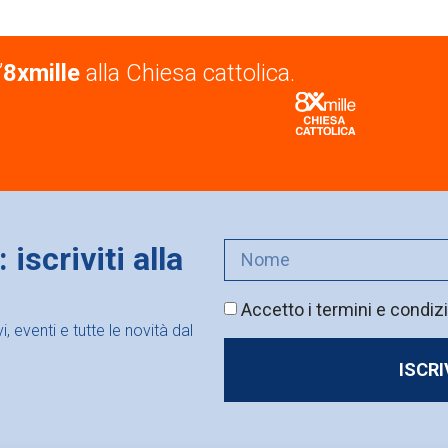
’
8xmille
alla Chiesa cattolica.
iscriviti alla
Accetto i termini e condizi
 eventi e tutte le novità dal
ISCR