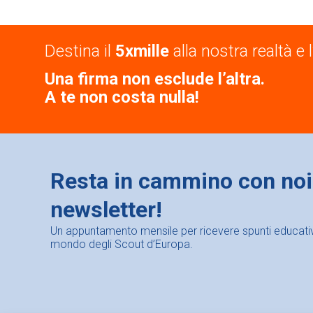
Destina il
5xmille
alla nostra realtà e l
Una firma non esclude l’altra.
A te non costa nulla!
Resta in cammino con noi: 
newsletter!
Un appuntamento mensile per ricevere spunti educativi,
mondo degli Scout d’Europa.