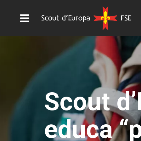
Scout d’
educa “p