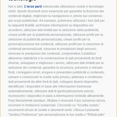
Noi e altre
1 terze parti
selezionate utilizziamo cookie e tecnologie
Resta in cammino con noi:
simili. Questi strumenti sono essenziali per garantire la fruizione dei
contenuti digitali, migliorare la navigazione e, previo tuo consenso,
per scopi pubblicitari. Ad esempio, potremmo utilizzare i tuoi dati per
iscriviti alla newsletter!
le seguenti finalità: archiviare informazioni su dispositivo e/o
accedervi, utilizzare dati limitati per la selezione della pubblicità,
Un appuntamento mensile per ricevere spunti
creare profili per la pubblicità personalizzata, utilizzare profili per la
educativi, eventi e tutte le novità dal mondo degli
selezione di pubblicità personalizzata, creare profili per la
Scout d’Europa.
personalizzazione dei contenuti, utilizzare profili per la selezione di
contenuti personalizzati, misurare le prestazioni degli annunci,
misurare le prestazioni dei contenuti, comprendere il pubblico
attraverso statistiche o la combinazione di dati provenienti da fonti
diverse, sviluppare e migliorare i servizi, utilizzare dati limitati per la
selezione dei contenuti, garantire la sicurezza, prevenire e rilevare
frodi, correggere errori, erogare e presentare pubblicità e contenuto,
salvare e comunicare le scelte sulla privacy, abbinare e combinare
dati provenienti da altre fonti di dati, collegare diversi dispositivi,
Accetto i termini e condizioni della
Privacy Policy
identificare i dispositivi in base alle informazioni trasmesse
automaticamente, utilizzare dati di geolocalizzazione precisi,
riconoscere i dispositivi in base a informazioni richieste attivamente.
ISCRIVIMI ALLA NEWSLETTER
Puoi liberamente prestare, rifiutare o revocare il tuo consenso senza
incorrere in limitazioni sostanziali. Cliccando su "Accetta cookie,"
acconsenti all'uso di cookie e strumenti simili. Utilizza il pulsante
"Gestisci Preferenze" per personalizzare le tue scelte o "Rifiuta tutto"