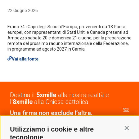
22 Giugno 2026
Erano 74 i Capi degli Scout d’Europa, provenienti da 13 Paesi
europei, con rappresentanti di Stati Uniti e Canada presenti ad
Ampezzo sabato 20 e domenica 21 giugno, per la preparazione
remota del prossimo raduno internazionale della Federazione,
in programma ad agosto 2027 in Carnia.
Vai alla fonte
Destina il
5xmille
alla nostra realtà e
l’
8xmille
alla Chiesa cattolica.
Una firma non esclude l’altra.
A te non costa nulla!
Contin
Utilizziamo i cookie e altre
tecnologie