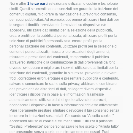
Noi e altre
1 terze parti
selezionate utilizziamo cookie e tecnologie
Resta in cammino con noi:
simili. Questi strumenti sono essenziali per garantire la fruizione dei
contenuti digitali, migliorare la navigazione e, previo tuo consenso,
iscriviti alla newsletter!
per scopi pubblicitari. Ad esempio, potremmo utilizzare i tuoi dati per
le seguenti finalità: archiviare informazioni su dispositivo e/o
Un appuntamento mensile per ricevere spunti
accedervi, utilizzare dati limitati per la selezione della pubblicità,
creare profili per la pubblicità personalizzata, utilizzare profili per la
educativi, eventi e tutte le novità dal mondo degli
selezione di pubblicità personalizzata, creare profili per la
Scout d’Europa.
personalizzazione dei contenuti, utilizzare profili per la selezione di
contenuti personalizzati, misurare le prestazioni degli annunci,
misurare le prestazioni dei contenuti, comprendere il pubblico
attraverso statistiche o la combinazione di dati provenienti da fonti
diverse, sviluppare e migliorare i servizi, utilizzare dati limitati per la
selezione dei contenuti, garantire la sicurezza, prevenire e rilevare
frodi, correggere errori, erogare e presentare pubblicità e contenuto,
salvare e comunicare le scelte sulla privacy, abbinare e combinare
Accetto i termini e condizioni della
Privacy Policy
dati provenienti da altre fonti di dati, collegare diversi dispositivi,
identificare i dispositivi in base alle informazioni trasmesse
automaticamente, utilizzare dati di geolocalizzazione precisi,
ISCRIVIMI ALLA NEWSLETTER
riconoscere i dispositivi in base a informazioni richieste attivamente.
Puoi liberamente prestare, rifiutare o revocare il tuo consenso senza
incorrere in limitazioni sostanziali. Cliccando su "Accetta cookie,"
acconsenti all'uso di cookie e strumenti simili. Utilizza il pulsante
"Gestisci Preferenze" per personalizzare le tue scelte o "Rifiuta tutto"
per proseguire senza cookie non strettamente necessari. Puoi