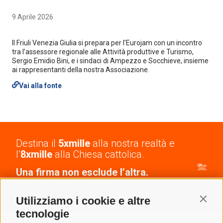
9 Aprile 2026
Il Friuli Venezia Giulia si prepara per l’Eurojam con un incontro
tra l’assessore regionale alle Attività produttive e Turismo,
Sergio Emidio Bini, e i sindaci di Ampezzo e Socchieve, insieme
ai rappresentanti della nostra Associazione.
Vai alla fonte
Destina il
5xmille
alla nostra realtà e
l’
8xmille
alla Chiesa cattolica.
Una firma non esclude l’altra.
A te non costa nulla!
Contin
Utilizziamo i cookie e altre
tecnologie