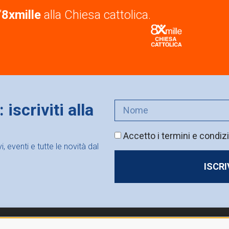
’
8xmille
alla Chiesa cattolica.
iscriviti alla
Accetto i termini e condizi
 eventi e tutte le novità dal
ISCR