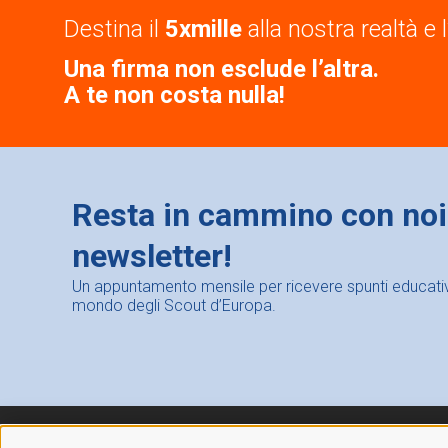
Destina il
5xmille
alla nostra realtà e l
Una firma non esclude l’altra.
A te non costa nulla!
Resta in cammino con noi: 
newsletter!
Un appuntamento mensile per ricevere spunti educativi,
mondo degli Scout d’Europa.