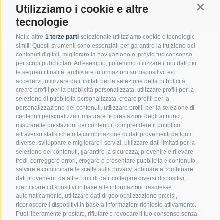
A te non costa nulla!
Contin
Utilizziamo i cookie e altre
tecnologie
Noi e altre
1 terze parti
selezionate utilizziamo cookie e tecnologie
simili. Questi strumenti sono essenziali per garantire la fruizione dei
contenuti digitali, migliorare la navigazione e, previo tuo consenso,
Resta in cammino con noi:
per scopi pubblicitari. Ad esempio, potremmo utilizzare i tuoi dati per
le seguenti finalità: archiviare informazioni su dispositivo e/o
iscriviti alla newsletter!
accedervi, utilizzare dati limitati per la selezione della pubblicità,
creare profili per la pubblicità personalizzata, utilizzare profili per la
Un appuntamento mensile per ricevere spunti
selezione di pubblicità personalizzata, creare profili per la
educativi, eventi e tutte le novità dal mondo degli
personalizzazione dei contenuti, utilizzare profili per la selezione di
Scout d’Europa.
contenuti personalizzati, misurare le prestazioni degli annunci,
misurare le prestazioni dei contenuti, comprendere il pubblico
attraverso statistiche o la combinazione di dati provenienti da fonti
diverse, sviluppare e migliorare i servizi, utilizzare dati limitati per la
selezione dei contenuti, garantire la sicurezza, prevenire e rilevare
frodi, correggere errori, erogare e presentare pubblicità e contenuto,
salvare e comunicare le scelte sulla privacy, abbinare e combinare
dati provenienti da altre fonti di dati, collegare diversi dispositivi,
identificare i dispositivi in base alle informazioni trasmesse
Accetto i termini e condizioni della
Privacy Policy
automaticamente, utilizzare dati di geolocalizzazione precisi,
riconoscere i dispositivi in base a informazioni richieste attivamente.
Puoi liberamente prestare, rifiutare o revocare il tuo consenso senza
ISCRIVIMI ALLA NEWSLETTER