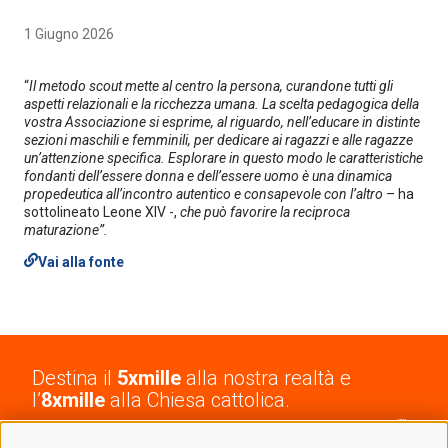
1 Giugno 2026
“
Il metodo scout mette al centro la persona, curandone tutti gli
aspetti relazionali e la ricchezza umana. La scelta pedagogica della
vostra Associazione si esprime, al riguardo, nell’educare in distinte
sezioni maschili e femminili, per dedicare ai ragazzi e alle ragazze
un’attenzione specifica. Esplorare in questo modo le caratteristiche
fondanti dell’essere donna e dell’essere uomo è una dinamica
propedeutica all’incontro autentico e consapevole con l’altro
– ha
sottolineato Leone XIV -,
che può favorire la reciproca
maturazione”.
Vai alla fonte
Destina il
5xmille
alla nostra realtà e
l’
8xmille
alla Chiesa cattolica.
Una firma non esclude l’altra.