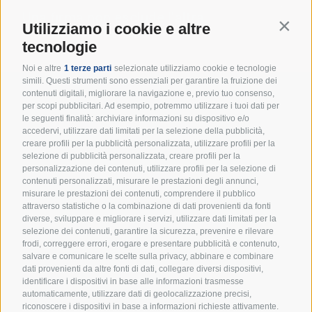
Una firma non esclude l’altra.
Contin
Utilizziamo i cookie e altre
A te non costa nulla!
tecnologie
Noi e altre
1 terze parti
selezionate utilizziamo cookie e tecnologie
simili. Questi strumenti sono essenziali per garantire la fruizione dei
contenuti digitali, migliorare la navigazione e, previo tuo consenso,
Resta in cammino con noi:
per scopi pubblicitari. Ad esempio, potremmo utilizzare i tuoi dati per
le seguenti finalità: archiviare informazioni su dispositivo e/o
accedervi, utilizzare dati limitati per la selezione della pubblicità,
iscriviti alla newsletter!
creare profili per la pubblicità personalizzata, utilizzare profili per la
selezione di pubblicità personalizzata, creare profili per la
Un appuntamento mensile per ricevere spunti
personalizzazione dei contenuti, utilizzare profili per la selezione di
educativi, eventi e tutte le novità dal mondo degli
contenuti personalizzati, misurare le prestazioni degli annunci,
Scout d’Europa.
misurare le prestazioni dei contenuti, comprendere il pubblico
attraverso statistiche o la combinazione di dati provenienti da fonti
diverse, sviluppare e migliorare i servizi, utilizzare dati limitati per la
selezione dei contenuti, garantire la sicurezza, prevenire e rilevare
frodi, correggere errori, erogare e presentare pubblicità e contenuto,
salvare e comunicare le scelte sulla privacy, abbinare e combinare
dati provenienti da altre fonti di dati, collegare diversi dispositivi,
identificare i dispositivi in base alle informazioni trasmesse
automaticamente, utilizzare dati di geolocalizzazione precisi,
Accetto i termini e condizioni della
Privacy Policy
riconoscere i dispositivi in base a informazioni richieste attivamente.