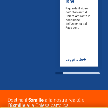
ione
Riguarda il video
dell’intervento di
Chiara Amirante in
occasione
dell’Udienza dal
Papa per...
Leggi tutto
Destina il
5xmille
alla nostra realtà e
l’
8xmille
alla Chiesa cattolica.