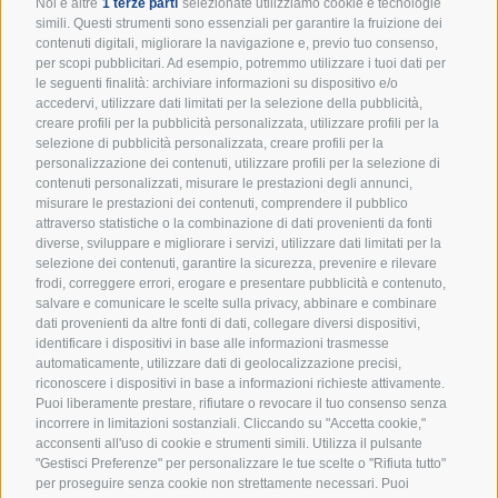
Noi e altre
1 terze parti
selezionate utilizziamo cookie e tecnologie
simili. Questi strumenti sono essenziali per garantire la fruizione dei
contenuti digitali, migliorare la navigazione e, previo tuo consenso,
per scopi pubblicitari. Ad esempio, potremmo utilizzare i tuoi dati per
Resta in cammino con noi:
le seguenti finalità: archiviare informazioni su dispositivo e/o
accedervi, utilizzare dati limitati per la selezione della pubblicità,
iscriviti alla newsletter!
creare profili per la pubblicità personalizzata, utilizzare profili per la
selezione di pubblicità personalizzata, creare profili per la
Un appuntamento mensile per ricevere spunti
personalizzazione dei contenuti, utilizzare profili per la selezione di
educativi, eventi e tutte le novità dal mondo degli
contenuti personalizzati, misurare le prestazioni degli annunci,
Scout d’Europa.
misurare le prestazioni dei contenuti, comprendere il pubblico
attraverso statistiche o la combinazione di dati provenienti da fonti
diverse, sviluppare e migliorare i servizi, utilizzare dati limitati per la
selezione dei contenuti, garantire la sicurezza, prevenire e rilevare
frodi, correggere errori, erogare e presentare pubblicità e contenuto,
salvare e comunicare le scelte sulla privacy, abbinare e combinare
dati provenienti da altre fonti di dati, collegare diversi dispositivi,
identificare i dispositivi in base alle informazioni trasmesse
automaticamente, utilizzare dati di geolocalizzazione precisi,
Accetto i termini e condizioni della
Privacy Policy
riconoscere i dispositivi in base a informazioni richieste attivamente.
Puoi liberamente prestare, rifiutare o revocare il tuo consenso senza
incorrere in limitazioni sostanziali. Cliccando su "Accetta cookie,"
ISCRIVIMI ALLA NEWSLETTER
acconsenti all'uso di cookie e strumenti simili. Utilizza il pulsante
"Gestisci Preferenze" per personalizzare le tue scelte o "Rifiuta tutto"
per proseguire senza cookie non strettamente necessari. Puoi