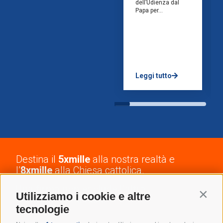
dell’Udienza dal
Papa per...
Leggi tutto
Destina il
5xmille
alla nostra realtà e
l’
8xmille
alla Chiesa cattolica.
Una firma non esclude l’altra.
Contin
Utilizziamo i cookie e altre
A te non costa nulla!
tecnologie