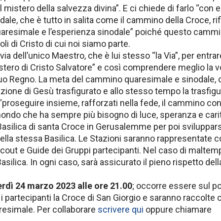
mistero della salvezza divina”. E ci chiede di farlo “con e
le, che è tutto in salita come il cammino della Croce, ri
 quaresimale e l’esperienza sinodale” poiché questo cammi
oli di Cristo di cui noi siamo parte.
a dell’unico Maestro, che è lui stesso “la Via”, per entr
ero di Cristo Salvatore” e così comprendere meglio la vo
l suo Regno. La meta del cammino quaresimale e sinodale,
ione di Gesù trasfigurato e allo stesso tempo la trasfig
proseguire insieme, rafforzati nella fede, il cammino con 
 mondo che ha sempre più bisogno di luce, speranza e cari
Basilica di santa Croce in Gerusalemme per poi svilupparsi
della stessa Basilica. Le Stazioni saranno rappresentate c
 Scout e Guide dei Gruppi partecipanti. Nel caso di maltem
asilica. In ogni caso, sarà assicurato il pieno rispetto dell
rdì 24 marzo 2023 alle ore 21.00
; occorre essere sul po
 i partecipanti la Croce di San Giorgio e saranno raccolte 
resimale. Per collaborare
scrivere qui
oppure chiamare