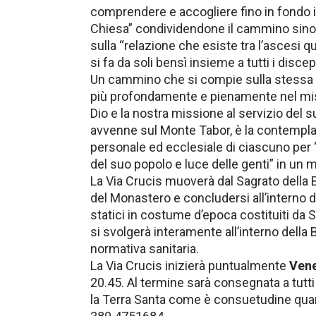
comprendere e accogliere fino in fondo il 
Chiesa” condividendone il cammino sinoda
sulla “relazione che esiste tra l’ascesi
si fa da soli bensì insieme a tutti i discep
Un cammino che si compie sulla stessa vi
più profondamente e pienamente nel mist
Dio e la nostra missione al servizio de
avvenne sul Monte Tabor, è la contemplaz
personale ed ecclesiale di ciascuno per “
del suo popolo e luce delle genti” in un
La Via Crucis muoverà dal Sagrato della 
del Monastero e concludersi all’interno 
statici in costume d’epoca costituiti da
si svolgerà interamente all’interno della B
normativa sanitaria.
La Via Crucis inizierà puntualmente
Vene
20.45. Al termine sarà consegnata a tutti
la Terra Santa come è consuetudine qua