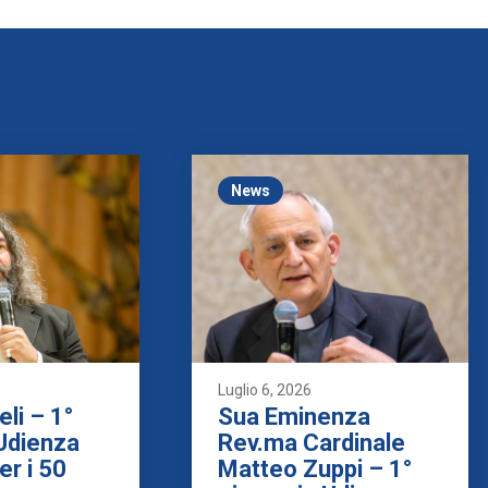
News
Luglio 6, 2026
eli – 1°
Sua Eminenza
 Udienza
Rev.ma Cardinale
er i 50
Matteo Zuppi – 1°