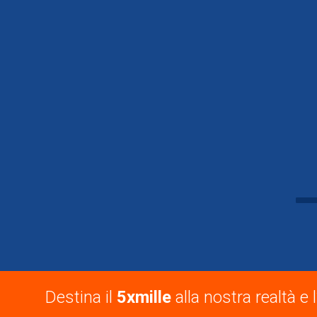
Destina il
5xmille
alla nostra realtà e l