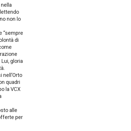
 nella
flettendo
no non lo
are “sempre
lontà di
 come
urazione
Lui, gloria
tà.
 nell’Orto
on quadri
po la VCX
a
sto alle
offerte per