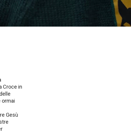
a
a Croce in
delle
e ormai
ire Gesù
stre
er