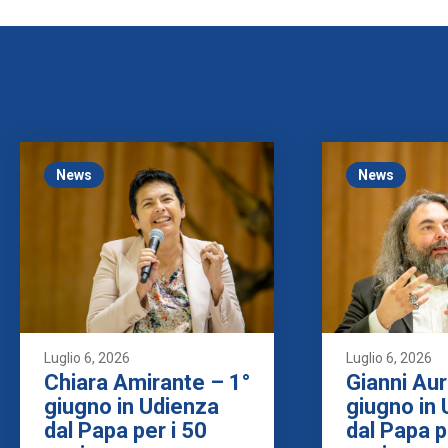
News
News
Luglio 6, 2026
Luglio 6, 2026
Chiara Amirante – 1°
Gianni Aur
giugno in Udienza
giugno in
dal Papa per i 50
dal Papa p