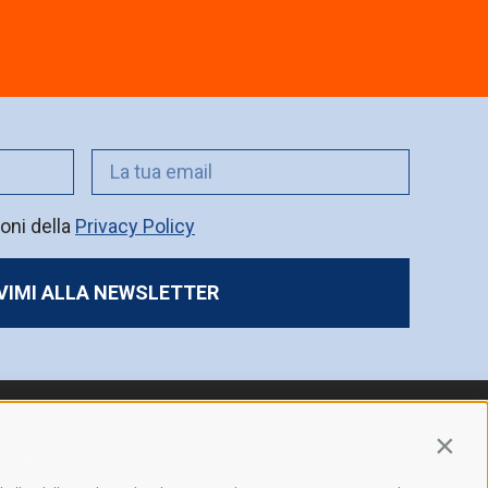
oni della
Privacy Policy
IVIMI ALLA NEWSLETTER
Contin
News
Privacy Policy
|
Cookie
Policy
|