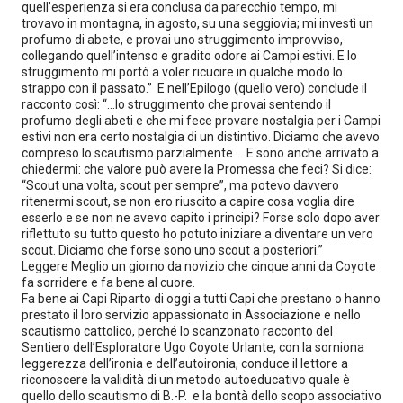
quell’esperienza si era conclusa da parecchio tempo, mi
trovavo in montagna, in agosto, su una seggiovia; mi investì un
profumo di abete, e provai uno struggimento improvviso,
collegando quell’intenso e gradito odore ai Campi estivi. E lo
struggimento mi portò a voler ricucire in qualche modo lo
strappo con il passato.” E nell’Epilogo (quello vero) conclude il
racconto così: “…lo struggimento che provai sentendo il
profumo degli abeti e che mi fece provare nostalgia per i Campi
estivi non era certo nostalgia di un distintivo. Diciamo che avevo
compreso lo scautismo parzialmente … E sono anche arrivato a
chiedermi: che valore può avere la Promessa che feci? Si dice:
“Scout una volta, scout per sempre”, ma potevo davvero
ritenermi scout, se non ero riuscito a capire cosa voglia dire
esserlo e se non ne avevo capito i principi? Forse solo dopo aver
riflettuto su tutto questo ho potuto iniziare a diventare un vero
scout. Diciamo che forse sono uno scout a posteriori.”
Leggere Meglio un giorno da novizio che cinque anni da Coyote
fa sorridere e fa bene al cuore.
Fa bene ai Capi Riparto di oggi a tutti Capi che prestano o hanno
prestato il loro servizio appassionato in Associazione e nello
scautismo cattolico, perché lo scanzonato racconto del
Sentiero dell’Esploratore Ugo Coyote Urlante, con la sorniona
leggerezza dell’ironia e dell’autoironia, conduce il lettore a
riconoscere la validità di un metodo autoeducativo quale è
quello dello scautismo di B.-P. e la bontà dello scopo associativo