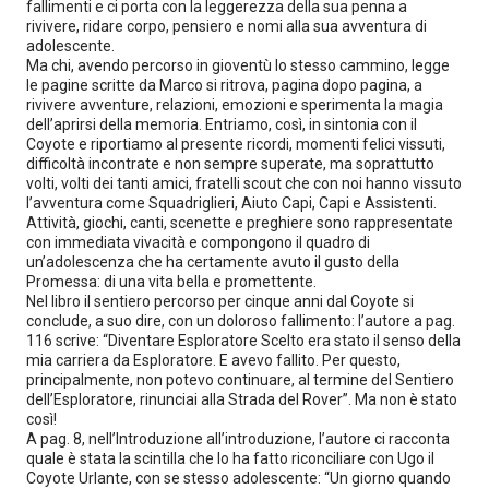
fallimenti e ci porta con la leggerezza della sua penna a
rivivere, ridare corpo, pensiero e nomi alla sua avventura di
adolescente.
Ma chi, avendo percorso in gioventù lo stesso cammino, legge
le pagine scritte da Marco si ritrova, pagina dopo pagina, a
rivivere avventure, relazioni, emozioni e sperimenta la magia
dell’aprirsi della memoria. Entriamo, così, in sintonia con il
Coyote e riportiamo al presente ricordi, momenti felici vissuti,
difficoltà incontrate e non sempre superate, ma soprattutto
volti, volti dei tanti amici, fratelli scout che con noi hanno vissuto
l’avventura come Squadriglieri, Aiuto Capi, Capi e Assistenti.
Attività, giochi, canti, scenette e preghiere sono rappresentate
con immediata vivacità e compongono il quadro di
un’adolescenza che ha certamente avuto il gusto della
Promessa: di una vita bella e promettente.
Nel libro il sentiero percorso per cinque anni dal Coyote si
conclude, a suo dire, con un doloroso fallimento: l’autore a pag.
116 scrive: “Diventare Esploratore Scelto era stato il senso della
mia carriera da Esploratore. E avevo fallito. Per questo,
principalmente, non potevo continuare, al termine del Sentiero
dell’Esploratore, rinunciai alla Strada del Rover”. Ma non è stato
così!
A pag. 8, nell’Introduzione all’introduzione, l’autore ci racconta
quale è stata la scintilla che lo ha fatto riconciliare con Ugo il
Coyote Urlante, con se stesso adolescente: “Un giorno quando