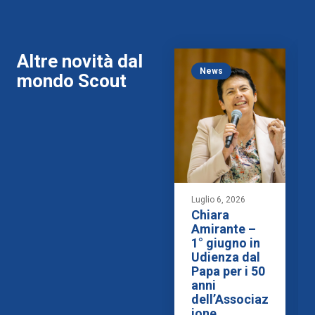
Altre novità dal
News
mondo Scout
Luglio 6, 2026
Chiara
Amirante –
1° giugno in
Udienza dal
Papa per i 50
anni
dell’Associaz
ione