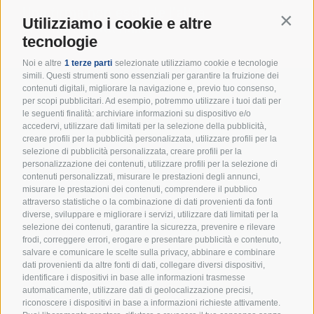
Una firma non esclude l’altra.
Contin
Utilizziamo i cookie e altre
A te non costa nulla!
tecnologie
Noi e altre
1 terze parti
selezionate utilizziamo cookie e tecnologie
simili. Questi strumenti sono essenziali per garantire la fruizione dei
contenuti digitali, migliorare la navigazione e, previo tuo consenso,
per scopi pubblicitari. Ad esempio, potremmo utilizzare i tuoi dati per
Resta in cammino con noi:
le seguenti finalità: archiviare informazioni su dispositivo e/o
accedervi, utilizzare dati limitati per la selezione della pubblicità,
iscriviti alla newsletter!
creare profili per la pubblicità personalizzata, utilizzare profili per la
selezione di pubblicità personalizzata, creare profili per la
Un appuntamento mensile per ricevere spunti
personalizzazione dei contenuti, utilizzare profili per la selezione di
educativi, eventi e tutte le novità dal mondo degli
contenuti personalizzati, misurare le prestazioni degli annunci,
Scout d’Europa.
misurare le prestazioni dei contenuti, comprendere il pubblico
attraverso statistiche o la combinazione di dati provenienti da fonti
diverse, sviluppare e migliorare i servizi, utilizzare dati limitati per la
selezione dei contenuti, garantire la sicurezza, prevenire e rilevare
frodi, correggere errori, erogare e presentare pubblicità e contenuto,
salvare e comunicare le scelte sulla privacy, abbinare e combinare
dati provenienti da altre fonti di dati, collegare diversi dispositivi,
identificare i dispositivi in base alle informazioni trasmesse
automaticamente, utilizzare dati di geolocalizzazione precisi,
Accetto i termini e condizioni della
Privacy Policy
riconoscere i dispositivi in base a informazioni richieste attivamente.