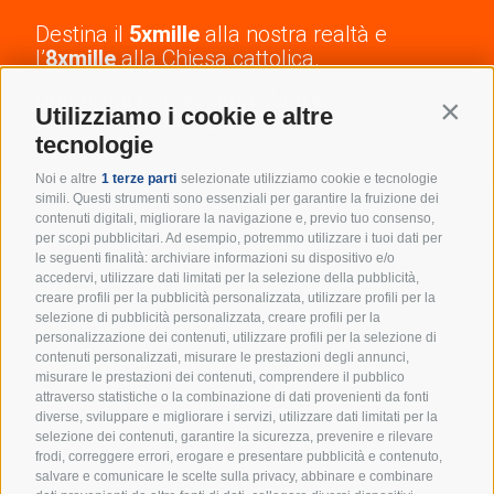
Destina il
5xmille
alla nostra realtà e
l’
8xmille
alla Chiesa cattolica.
Una firma non esclude l’altra.
Contin
Utilizziamo i cookie e altre
A te non costa nulla!
tecnologie
Noi e altre
1 terze parti
selezionate utilizziamo cookie e tecnologie
simili. Questi strumenti sono essenziali per garantire la fruizione dei
contenuti digitali, migliorare la navigazione e, previo tuo consenso,
per scopi pubblicitari. Ad esempio, potremmo utilizzare i tuoi dati per
Resta in cammino con noi:
le seguenti finalità: archiviare informazioni su dispositivo e/o
accedervi, utilizzare dati limitati per la selezione della pubblicità,
iscriviti alla newsletter!
creare profili per la pubblicità personalizzata, utilizzare profili per la
selezione di pubblicità personalizzata, creare profili per la
Un appuntamento mensile per ricevere spunti
personalizzazione dei contenuti, utilizzare profili per la selezione di
educativi, eventi e tutte le novità dal mondo degli
contenuti personalizzati, misurare le prestazioni degli annunci,
Scout d’Europa.
misurare le prestazioni dei contenuti, comprendere il pubblico
attraverso statistiche o la combinazione di dati provenienti da fonti
diverse, sviluppare e migliorare i servizi, utilizzare dati limitati per la
selezione dei contenuti, garantire la sicurezza, prevenire e rilevare
frodi, correggere errori, erogare e presentare pubblicità e contenuto,
salvare e comunicare le scelte sulla privacy, abbinare e combinare