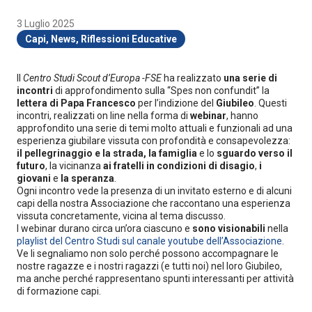
3 Luglio 2025
Capi
,
News
,
Riflessioni Educative
Il
Centro Studi Scout d’Europa -FSE
ha realizzato
una serie di
incontri
di approfondimento sulla “Spes non confundit” la
lettera di Papa Francesco
per l’indizione del
Giubileo
. Questi
incontri, realizzati on line nella forma di
webinar
, hanno
approfondito una serie di temi molto attuali e funzionali ad una
esperienza giubilare vissuta con profondità e consapevolezza:
il
pellegrinaggio e la strada, la famiglia
e lo
sguardo verso il
futuro
, la vicinanza
ai fratelli in condizioni di disagio
,
i
giovani
e
la speranza
.
Ogni incontro vede la presenza di un invitato esterno e di alcuni
capi della nostra Associazione che raccontano una esperienza
vissuta concretamente, vicina al tema discusso.
I webinar durano circa un’ora ciascuno e
sono visionabili
nella
playlist del Centro Studi sul canale youtube dell’Associazione
.
Ve li segnaliamo non solo perché possono accompagnare le
nostre ragazze e i nostri ragazzi (e tutti noi) nel loro Giubileo,
ma anche perché rappresentano spunti interessanti per attività
di formazione capi.