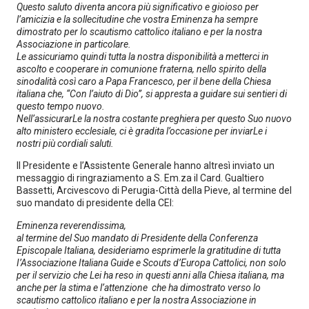
Questo saluto diventa ancora più significativo e gioioso per
l’amicizia e la sollecitudine che vostra Eminenza ha sempre
dimostrato per lo scautismo cattolico italiano e per la nostra
Associazione in particolare.
Le assicuriamo quindi tutta la nostra disponibilità a metterci in
ascolto e cooperare in comunione fraterna, nello spirito della
sinodalità così caro a Papa Francesco, per il bene della Chiesa
italiana che, “Con l’aiuto di Dio”, si appresta a guidare sui sentieri di
questo tempo nuovo.
Nell’assicurarLe la nostra costante preghiera per questo Suo nuovo
alto ministero ecclesiale, ci è gradita l’occasione per inviarLe i
nostri più cordiali saluti.
Il Presidente e l’Assistente Generale hanno altresì inviato un
messaggio di ringraziamento a S. Em.za il Card. Gualtiero
Bassetti, Arcivescovo di Perugia-Città della Pieve, al termine del
suo mandato di presidente della CEI:
Eminenza reverendissima,
al termine del Suo mandato di Presidente della Conferenza
Episcopale Italiana, desideriamo esprimerle la gratitudine di tutta
I’Associazione Italiana Guide e Scouts d’Europa Cattolici, non solo
per il servizio che Lei ha reso in questi anni alla Chiesa italiana, ma
anche per la stima e l’attenzione che ha dimostrato verso lo
scautismo cattolico italiano e per la nostra Associazione in