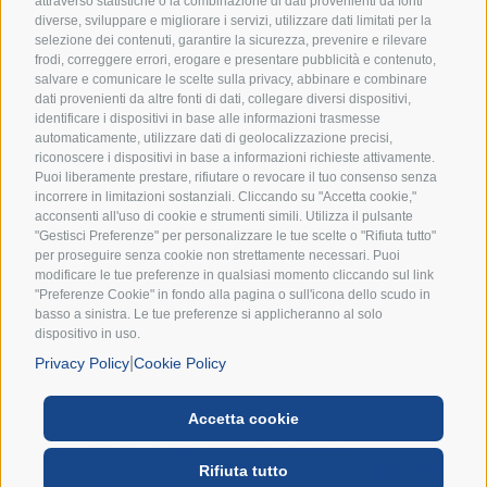
attraverso statistiche o la combinazione di dati provenienti da fonti
diverse, sviluppare e migliorare i servizi, utilizzare dati limitati per la
selezione dei contenuti, garantire la sicurezza, prevenire e rilevare
frodi, correggere errori, erogare e presentare pubblicità e contenuto,
salvare e comunicare le scelte sulla privacy, abbinare e combinare
dati provenienti da altre fonti di dati, collegare diversi dispositivi,
identificare i dispositivi in base alle informazioni trasmesse
automaticamente, utilizzare dati di geolocalizzazione precisi,
Accetto i termini e condizioni della
Privacy Policy
riconoscere i dispositivi in base a informazioni richieste attivamente.
Puoi liberamente prestare, rifiutare o revocare il tuo consenso senza
incorrere in limitazioni sostanziali. Cliccando su "Accetta cookie,"
ISCRIVIMI ALLA NEWSLETTER
acconsenti all'uso di cookie e strumenti simili. Utilizza il pulsante
"Gestisci Preferenze" per personalizzare le tue scelte o "Rifiuta tutto"
per proseguire senza cookie non strettamente necessari. Puoi
modificare le tue preferenze in qualsiasi momento cliccando sul link
"Preferenze Cookie" in fondo alla pagina o sull'icona dello scudo in
basso a sinistra. Le tue preferenze si applicheranno al solo
dispositivo in uso.
|
Privacy Policy
Cookie Policy
Privacy Policy
|
Cookie Policy
|
Accetta cookie
Associazione Italiana Guide e
Preference Cookies
Scouts d’Europa Cattolici
Rifiuta tutto
Via Anicia, 10 – 00153 Roma |
Made by