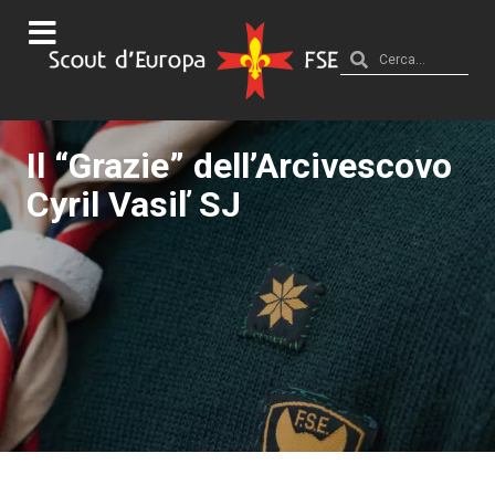
Il “Grazie” dell’Arcivescovo
Cyril Vasiľ SJ