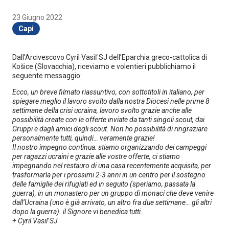
23 Giugno 2022
Capi
Dall’Arcivescovo Cyril Vasiľ SJ dell’Eparchia greco-cattolica di
Košice (Slovacchia), riceviamo e volentieri pubblichiamo il
seguente messaggio:
Ecco, un breve filmato riassuntivo, con sottotitoli in italiano, per
spiegare meglio il lavoro svolto dalla nostra Diocesi nelle prime 8
settimane della crisi ucraina, lavoro svolto grazie anche alle
possibilità create con le offerte inviate da tanti singoli scout, dai
Gruppi e dagli amici degli scout. Non ho possibilità di ringraziare
personalmente tutti, quindi… veramente grazie!
Il nostro impegno continua: stiamo organizzando dei campeggi
per ragazzi ucraini e grazie alle vostre offerte, ci stiamo
impegnando nel restauro di una casa recentemente acquisita, per
trasformarla per i prossimi 2-3 anni in un centro per il sostegno
delle famiglie dei rifugiati ed in seguito (speriamo, passata la
guerra), in un monastero per un gruppo di monaci che deve venire
dall’Ucraina (uno è già arrivato, un altro fra due settimane… gli altri
dopo la guerra). il Signore vi benedica tutti.
+ Cyril Vasiľ SJ