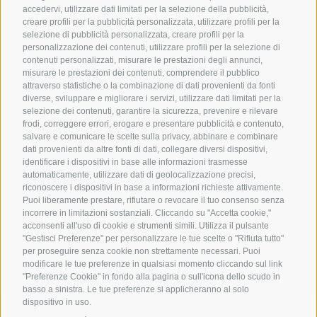
accedervi, utilizzare dati limitati per la selezione della pubblicità,
iscriviti alla newsletter!
creare profili per la pubblicità personalizzata, utilizzare profili per la
selezione di pubblicità personalizzata, creare profili per la
Un appuntamento mensile per ricevere spunti
personalizzazione dei contenuti, utilizzare profili per la selezione di
educativi, eventi e tutte le novità dal mondo degli
contenuti personalizzati, misurare le prestazioni degli annunci,
Scout d’Europa.
misurare le prestazioni dei contenuti, comprendere il pubblico
attraverso statistiche o la combinazione di dati provenienti da fonti
diverse, sviluppare e migliorare i servizi, utilizzare dati limitati per la
selezione dei contenuti, garantire la sicurezza, prevenire e rilevare
frodi, correggere errori, erogare e presentare pubblicità e contenuto,
salvare e comunicare le scelte sulla privacy, abbinare e combinare
dati provenienti da altre fonti di dati, collegare diversi dispositivi,
identificare i dispositivi in base alle informazioni trasmesse
automaticamente, utilizzare dati di geolocalizzazione precisi,
Accetto i termini e condizioni della
Privacy Policy
riconoscere i dispositivi in base a informazioni richieste attivamente.
Puoi liberamente prestare, rifiutare o revocare il tuo consenso senza
incorrere in limitazioni sostanziali. Cliccando su "Accetta cookie,"
ISCRIVIMI ALLA NEWSLETTER
acconsenti all'uso di cookie e strumenti simili. Utilizza il pulsante
"Gestisci Preferenze" per personalizzare le tue scelte o "Rifiuta tutto"
per proseguire senza cookie non strettamente necessari. Puoi
modificare le tue preferenze in qualsiasi momento cliccando sul link
"Preferenze Cookie" in fondo alla pagina o sull'icona dello scudo in
basso a sinistra. Le tue preferenze si applicheranno al solo
dispositivo in uso.