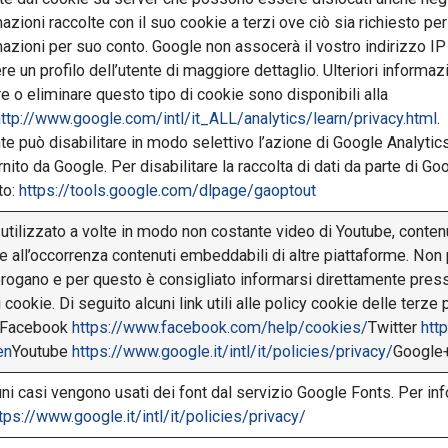
azioni raccolte con il suo cookie a terzi ove ciò sia richiesto p
azioni per suo conto. Google non assocerà il vostro indirizzo IP
re un profilo dell’utente di maggiore dettaglio. Ulteriori informaz
are o eliminare questo tipo di cookie sono disponibili alla
http://www.google.com/intl/it_ALL/analytics/learn/privacy.html
.
te può disabilitare in modo selettivo l’azione di Google Analytic
rnito da Google. Per disabilitare la raccolta di dati da parte di Goog
to:
https://tools.google.com/dlpage/gaoptout
utilizzato a volte in modo non costante video di Youtube, conten
e all’occorrenza contenuti embeddabili di altre piattaforme. Non 
erogano e per questo è consigliato informarsi direttamente pres
 cookie. Di seguito alcuni link utili alle policy cookie delle terze p
e:Facebook
https://www.facebook.com/help/cookies/
Twitter
htt
en
Youtube
https://www.google.it/intl/it/policies/privacy/
Google
uni casi vengono usati dei font dal servizio Google Fonts. Per in
tps://www.google.it/intl/it/policies/privacy/