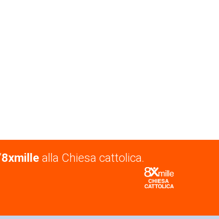
’
8xmille
alla Chiesa cattolica.