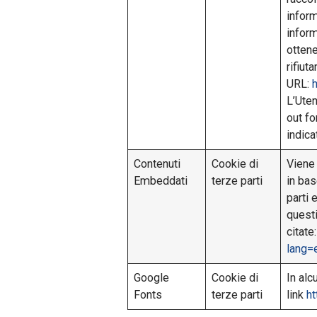
inform
inform
ottene
rifiut
URL:
L’Uten
out fo
indica
Contenuti
Cookie di
Viene 
Embeddati
terze parti
in bas
parti 
questi
citat
lang=
Google
Cookie di
In alc
Fonts
terze parti
link
ht