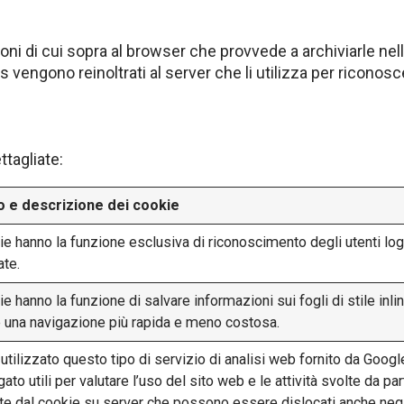
oni di cui sopra al browser che provvede a archiviarle nelle
es vengono reinoltrati al server che li utilizza per riconos
ttagliate:
 e descrizione dei cookie
ie hanno la funzione esclusiva di riconoscimento degli utenti lo
ate.
ie hanno la funzione di salvare informazioni sui fogli di stile inl
e una navigazione più rapida e meno costosa.
utilizzato questo tipo di servizio di analisi web fornito da Google
ato utili per valutare l’uso del sito web e le attività svolte da 
te dal cookie su server che possono essere dislocati anche negli S