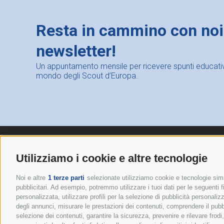
Resta in cammino con noi: 
newsletter!
Un appuntamento mensile per ricevere spunti educativi,
mondo degli Scout d’Europa.
Utilizziamo i cookie e altre tecnologie
Noi e altre
1 terze parti
selezionate utilizziamo cookie e tecnologie simil
pubblicitari. Ad esempio, potremmo utilizzare i tuoi dati per le seguenti fin
personalizzata, utilizzare profili per la selezione di pubblicità personaliz
degli annunci, misurare le prestazioni dei contenuti, comprendere il pubbli
selezione dei contenuti, garantire la sicurezza, prevenire e rilevare frod