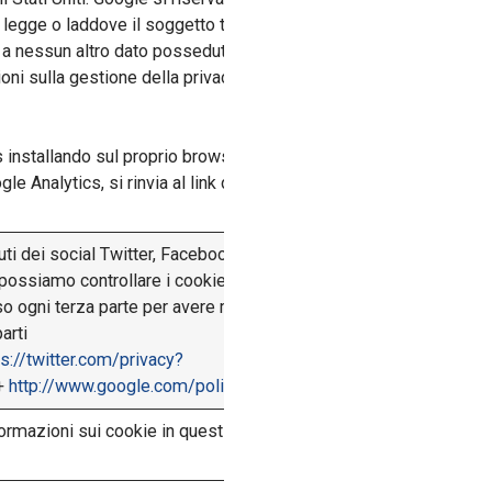
er legge o laddove il soggetto terzo processi
 a nessun altro dato posseduto da Google al fine di
ioni sulla gestione della privacy e/o sulle modalità per
s installando sul proprio browser il componente di opt-
le Analytics, si rinvia al link di seguito
uti dei social Twitter, Facebook, Google+ e in generale
possiamo controllare i cookie che questi siti di terze
so ogni terza parte per avere maggior controllo su
arti
ps://twitter.com/privacy?
+
http://www.google.com/policies/technologies/types/
formazioni sui cookie in questione ecco il