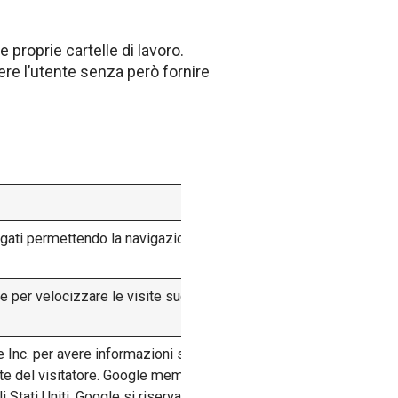
 proprie cartelle di lavoro.
cere l’utente senza però fornire
ggati permettendo la navigazione anche nelle aree
ine per velocizzare le visite successive dell’utente e
 Inc. per avere informazioni statistiche di tipo
parte del visitatore. Google memorizza le informazioni
tati Uniti. Google si riserva di trasferire le