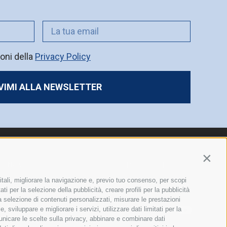
oni della
Privacy Policy
IVIMI ALLA NEWSLETTER
Contin
News
Privacy Policy
|
Cookie
Policy
|
itali, migliorare la navigazione e, previo tuo consenso, per scopi
Press kit
ti per la selezione della pubblicità, creare profili per la pubblicità
Preference Cookies
 la selezione di contenuti personalizzati, misurare le prestazioni
Made by
Jumpgroup
Le sedi dei nostri Gruppi
sviluppare e migliorare i servizi, utilizzare dati limitati per la
municare le scelte sulla privacy, abbinare e combinare dati