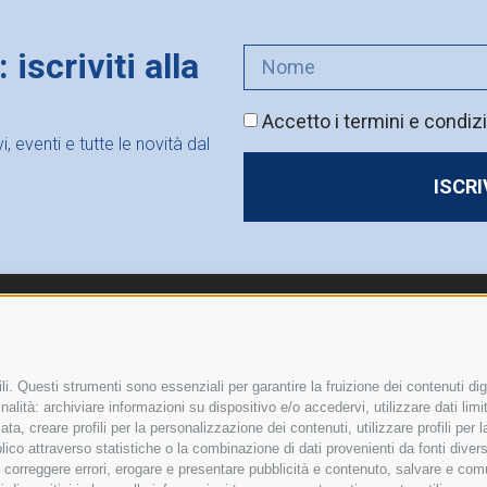
iscriviti alla
Accetto i termini e condizi
 eventi e tutte le novità dal
ISCR
Associazione Italiana Guide e
Le Branche
Scouts d’Europa Cattolici
i. Questi strumenti sono essenziali per garantire la fruizione dei contenuti dig
Via Anicia, 10 – 00153 Roma |
L’Associazione
alità: archiviare informazioni su dispositivo e/o accedervi, utilizzare dati limita
065884430
|
infofse@fse.it
zata, creare profili per la personalizzazione dei contenuti, utilizzare profili per
Codice Fiscale 80441060581
Campi Scuola 2026/27
co attraverso statistiche o la combinazione di dati provenienti da fonti diverse, 
© 2025 Scout d’Europa
i, correggere errori, erogare e presentare pubblicità e contenuto, salvare e co