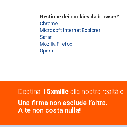
Gestione dei cookies da browser?
Chrome
Microsoft Internet Explorer
Safari
Mozilla Firefox
Opera
Destina il
5xmille
alla nostra realtà e l
Una firma non esclude l’altra.
A te non costa nulla!