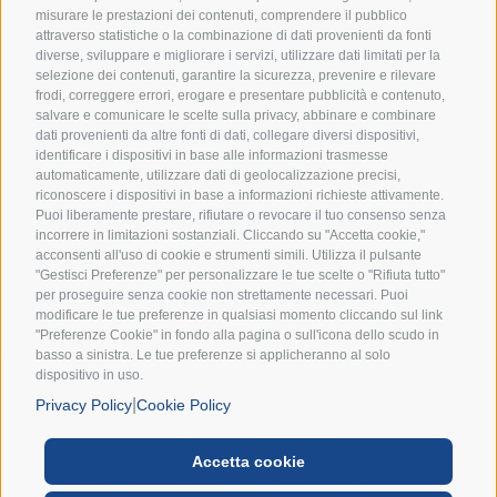
Scout d’Europa.
misurare le prestazioni dei contenuti, comprendere il pubblico
attraverso statistiche o la combinazione di dati provenienti da fonti
diverse, sviluppare e migliorare i servizi, utilizzare dati limitati per la
selezione dei contenuti, garantire la sicurezza, prevenire e rilevare
frodi, correggere errori, erogare e presentare pubblicità e contenuto,
salvare e comunicare le scelte sulla privacy, abbinare e combinare
dati provenienti da altre fonti di dati, collegare diversi dispositivi,
identificare i dispositivi in base alle informazioni trasmesse
automaticamente, utilizzare dati di geolocalizzazione precisi,
Accetto i termini e condizioni della
Privacy Policy
riconoscere i dispositivi in base a informazioni richieste attivamente.
Puoi liberamente prestare, rifiutare o revocare il tuo consenso senza
incorrere in limitazioni sostanziali. Cliccando su "Accetta cookie,"
ISCRIVIMI ALLA NEWSLETTER
acconsenti all'uso di cookie e strumenti simili. Utilizza il pulsante
"Gestisci Preferenze" per personalizzare le tue scelte o "Rifiuta tutto"
per proseguire senza cookie non strettamente necessari. Puoi
modificare le tue preferenze in qualsiasi momento cliccando sul link
"Preferenze Cookie" in fondo alla pagina o sull'icona dello scudo in
basso a sinistra. Le tue preferenze si applicheranno al solo
dispositivo in uso.
|
Privacy Policy
Cookie Policy
Privacy Policy
|
Cookie Policy
|
Accetta cookie
Associazione Italiana Guide e
Preference Cookies