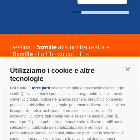
Destina il
5xmille
alla nostra realtà e
l’
8xmille
alla Chiesa cattolica.
Una firma non esclude l’altra.
Contin
Utilizziamo i cookie e altre
A te non costa nulla!
tecnologie
Noi e altre
1 terze parti
selezionate utilizziamo cookie e tecnologie
simili. Questi strumenti sono essenziali per garantire la fruizione dei
contenuti digitali, migliorare la navigazione e, previo tuo consenso,
Resta in cammino con noi:
per scopi pubblicitari. Ad esempio, potremmo utilizzare i tuoi dati per
le seguenti finalità: archiviare informazioni su dispositivo e/o
accedervi, utilizzare dati limitati per la selezione della pubblicità,
iscriviti alla newsletter!
creare profili per la pubblicità personalizzata, utilizzare profili per la
selezione di pubblicità personalizzata, creare profili per la
Un appuntamento mensile per ricevere spunti
personalizzazione dei contenuti, utilizzare profili per la selezione di
educativi, eventi e tutte le novità dal mondo degli
contenuti personalizzati, misurare le prestazioni degli annunci,