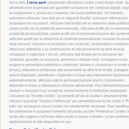
Noi e altre
1 terze parti
selezionate utilizziamo cookie e tecnologie simili. Qu
strumenti sono essenziali per garantire la fruizione dei contenuti digitali, mig
la navigazione e, previo tuo consenso, per scopi pubblicitari. Ad esempio,
potremmo utilizzare i tuoi dati per le seguenti finalità: archiviare informazioni
dispositivo e/o accedervi, utilizzare dati limitati per la selezione della pubblici
creare profili per la pubblicità personalizzata, utilizzare profili per la selezion
Leggi tutto
pubblicità personalizzata, creare profili per la personalizzazione dei contenut
utilizzare profili per la selezione di contenuti personalizzati, misurare le pres
degli annunci, misurare le prestazioni dei contenuti, comprendere il pubblico
attraverso statistiche o la combinazione di dati provenienti da fonti diverse,
sviluppare e migliorare i servizi, utilizzare dati limitati per la selezione dei
contenuti, garantire la sicurezza, prevenire e rilevare frodi, correggere errori,
erogare e presentare pubblicità e contenuto, salvare e comunicare le scelte 
privacy, abbinare e combinare dati provenienti da altre fonti di dati, collegare
diversi dispositivi, identificare i dispositivi in base alle informazioni trasmess
automaticamente, utilizzare dati di geolocalizzazione precisi, riconoscere i
dispositivi in base a informazioni richieste attivamente. Puoi liberamente pres
rifiutare o revocare il tuo consenso senza incorrere in limitazioni sostanziali.
Cliccando su "Accetta cookie," acconsenti all'uso di cookie e strumenti simili.
Riflessioni
Utilizza il pulsante "Gestisci Preferenze" per personalizzare le tue scelte o "Ri
News
Educative
tutto" per proseguire senza cookie non strettamente necessari. Puoi modifica
Riflessioni
tue preferenze in qualsiasi momento cliccando sul link "Preferenze Cookie" i
Tutti i comunicati e i supporti
Educative
fondo alla pagina o sull'icona dello scudo in basso a sinistra. Le tue preferen
formativi dedicati ai Capi
applicheranno al solo dispositivo in uso.