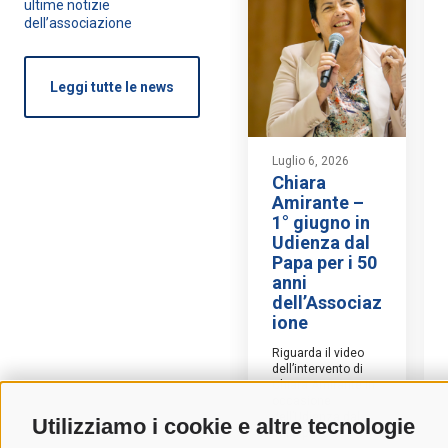
ultime notizie
dell’associazione
Leggi tutte le news
Luglio 6, 2026
Chiara
Amirante –
1° giugno in
Udienza dal
Papa per i 50
anni
dell’Associaz
ione
Riguarda il video
dell’intervento di
Chiara Amirante in
occasione
dell’Udienza dal
Utilizziamo i cookie e altre tecnologie
Papa per...