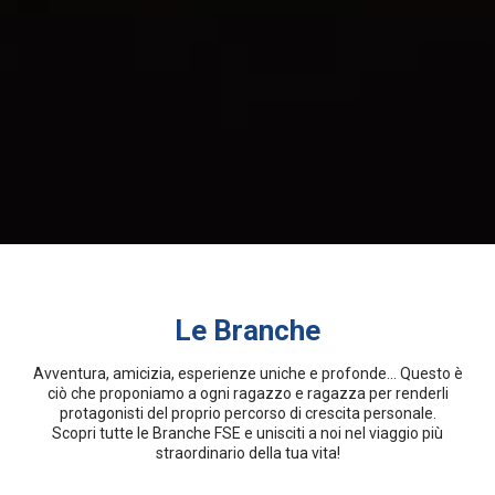
Le Branche
Avventura, amicizia, esperienze uniche e profonde… Questo è
ciò che proponiamo a ogni ragazzo e ragazza per renderli
protagonisti del proprio percorso di crescita personale.
Scopri tutte le Branche FSE e unisciti a noi nel viaggio più
straordinario della tua vita!