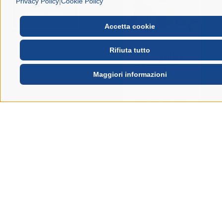
|
Privacy Policy
Cookie Policy
Scopri di più
Accetta cookie
Giugno 9, 2026
Rifiuta tutto
50… e l’oltre
da scrivere
Maggiori informazioni
insieme
Arriviamo all’alba, a
piccoli gruppi. Tra i
vicoli di Roma si
accennano saluti....
Leggi tutto